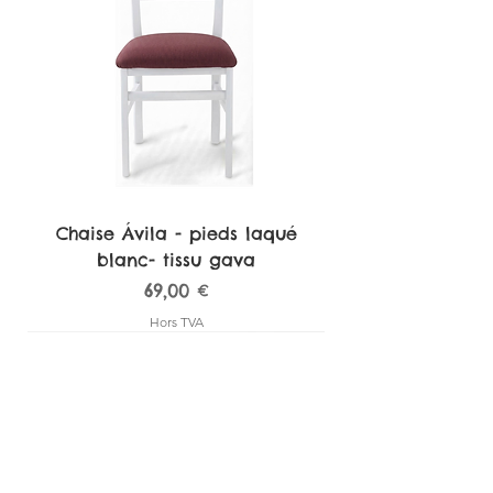
Structure
Aluminium
Chaise Ávila - pieds laqué
blanc- tissu gava
Prix
69,00 €
Hors TVA