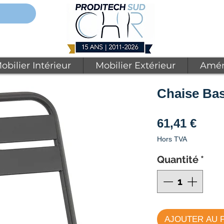
obilier Intérieur
Mobilier Extérieur
Amén
Chaise Bast
Prix
61,41 €
Hors TVA
Quantité
*
AJOUTER AU 