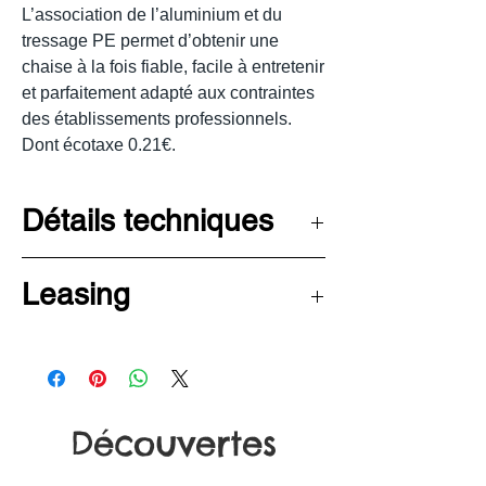
L’association de l’aluminium et du
tressage PE permet d’obtenir une
chaise à la fois fiable, facile à entretenir
et parfaitement adapté aux contraintes
des établissements professionnels.
Dont écotaxe 0.21€.
Détails techniques
Largeur
50 cm
Leasing
Profondeur
59 cm
Découvrez les avantages de la
LOA pour financer votre
Hauteur
85 cm
mobilier haut de gamme -
Découvertes
Cliquez
ici
pour en savoir plus!
Hauteur
46 cm
d'assise