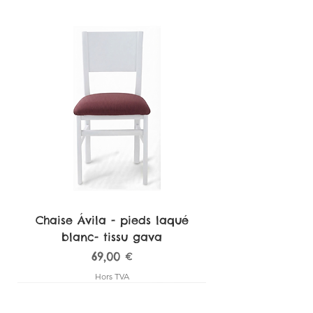
Poids
5.4kg
Type
chaise
Structure
Aluminium
Chaise Ávila - pieds laqué
blanc- tissu gava
Prix
69,00 €
Hors TVA