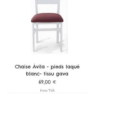
Chaise Ávila - pieds laqué
blanc- tissu gava
Prix
69,00 €
Hors TVA