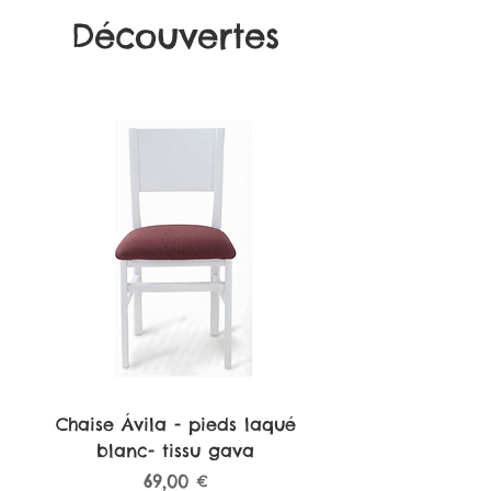
mobilier haut de gamme -
Découvertes
Cliquez
ici
pour en savoir plus!
Chaise Ávila - pieds laqué
blanc- tissu gava
Prix
69,00 €