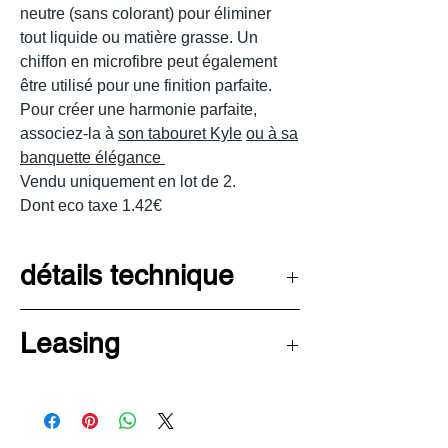
neutre (sans colorant) pour éliminer
tout liquide ou matière grasse. Un
chiffon en microfibre peut également
être utilisé pour une finition parfaite.
Pour créer une harmonie parfaite,
associez-la à
son tabouret Kyle
ou à sa
banquette élégance
Vendu uniquement en lot de 2.
Dont eco taxe 1.42€
détails technique
Hauteur 78 cm
Leasing
Largeur 49 cm
Profondeur 61 cm
Découvrez les avantages de la
Hauteur d'assise 48 cm
LOA pour financer votre
Poids 5 kg