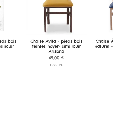
eds bois
de
Chaise Ávila - pieds bois
Aperçu rapide
Chaise Á
A
ilicuir
teintés noyer- similicuir
naturel -
Arizona
Prix
69,00 €
Hors TVA