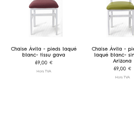
Chaise Ávila - pieds laqué
Aperçu rapide
Chaise Ávila - pi
Aperçu rapi
blanc- tissu gava
laqué blanc- sim
Arizona
Prix
69,00 €
Prix
69,00 €
Hors TVA
Hors TVA