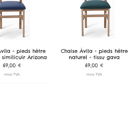
vila - pieds hêtre
perçu rapide
Chaise Ávila - pieds hêtre
Aperçu rapide
 similicuir Arizona
naturel - tissu gava
Prix
Prix
69,00 €
69,00 €
Hors TVA
Hors TVA