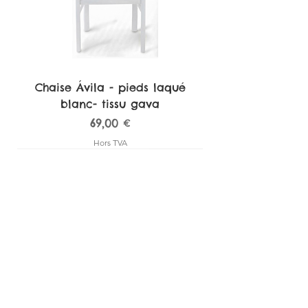
Chaise Ávila - pieds laqué
blanc- tissu gava
Prix
69,00 €
Hors TVA