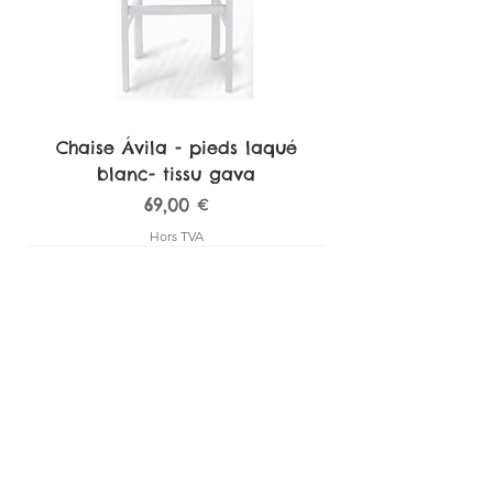
Chaise Ávila - pieds laqué
blanc- tissu gava
Prix
69,00 €
Hors TVA