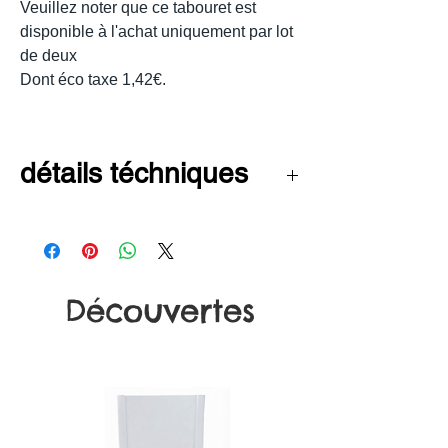
Veuillez noter que ce tabouret est
disponible à l'achat uniquement par lot
de deux
Dont éco taxe 1,42€.
détails téchniques
Dimenssion:
Hauteur : 104 cm
Découvertes
Hauteur assise : 79 cm
Profondeur: 56 cm
Largeur : 53 Cm
Poids : 6 kg