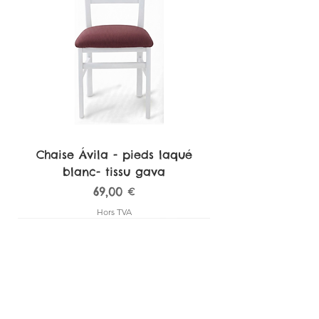
Chaise Ávila - pieds laqué
blanc- tissu gava
Prix
69,00 €
Hors TVA