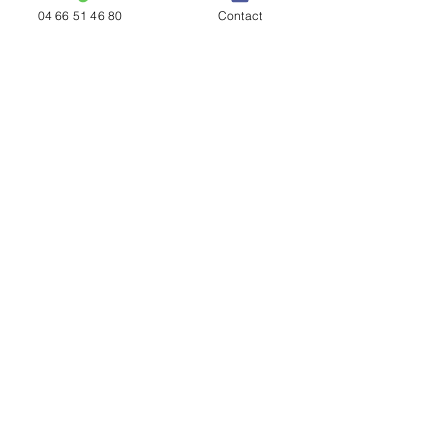
04 66 51 46 80
Contact