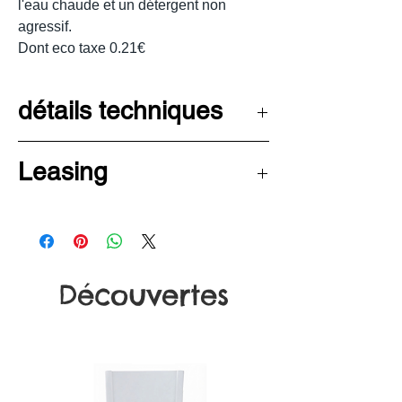
l'eau chaude et un détergent non
agressif.
Dont eco taxe 0.21€
détails techniques
Hauteur : 82 cm
Leasing
Largeur : 52 cm
Profondeur : 53 cm
Découvrez les avantages de la
Hauteur d'assise : 47 cm
LOA pour financer votre
Poids : 4,3 kg
mobilier haut de gamme -
Découvertes
Cliquez
ici
pour en savoir plus!