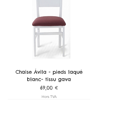
Chaise Ávila - pieds laqué
blanc- tissu gava
Prix
69,00 €
Hors TVA