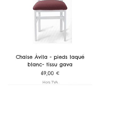
Chaise Ávila - pieds laqué
blanc- tissu gava
Prix
69,00 €
Hors TVA