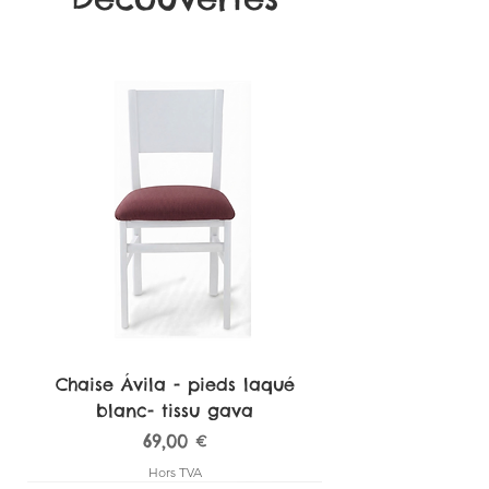
Chaise Ávila - pieds laqué
blanc- tissu gava
Prix
69,00 €
Hors TVA