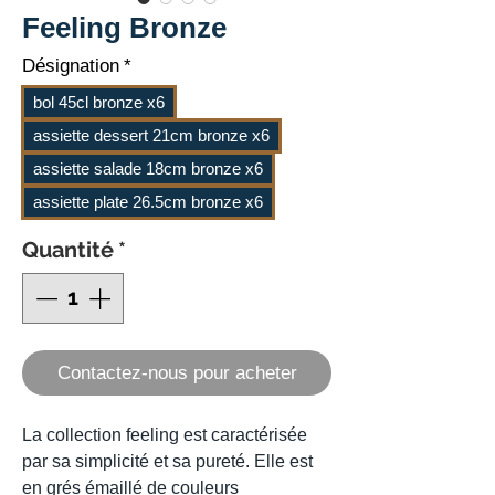
Feeling Bronze
Désignation
*
bol 45cl bronze x6
assiette dessert 21cm bronze x6
assiette salade 18cm bronze x6
assiette plate 26.5cm bronze x6
Quantité
*
Contactez-nous pour acheter
La collection feeling est caractérisée
par sa simplicité et sa pureté. Elle est
en grés émaillé de couleurs