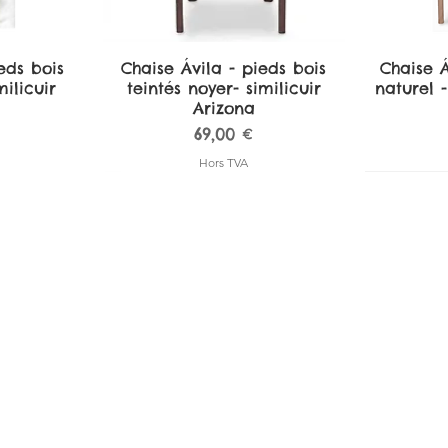
eds bois
de
Chaise Ávila - pieds bois
Aperçu rapide
Chaise Á
A
ilicuir
teintés noyer- similicuir
naturel -
Arizona
Prix
69,00 €
Hors TVA
amplona -
amplona -
de
de
Tabouret de bar Pamplona -
Tabouret de bar Pamplona -
Aperçu rapide
Aperçu rapide
Tabouret
Tabouret
A
A