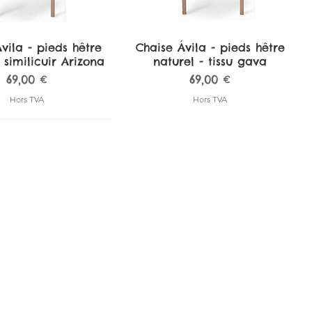
vila - pieds hêtre
perçu rapide
Chaise Ávila - pieds hêtre
Aperçu rapide
 similicuir Arizona
naturel - tissu gava
Prix
Prix
69,00 €
69,00 €
Hors TVA
Hors TVA
 de bar Pamplona -
 de bar Pamplona -
perçu rapide
perçu rapide
Tabouret de bar Pamplona -
Tabouret de bar Pamplona -
Aperçu rapide
Aperçu rapide