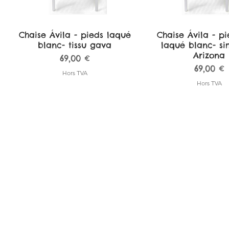
Chaise Ávila - pieds laqué
Aperçu rapide
Chaise Ávila - pi
Aperçu rapi
blanc- tissu gava
laqué blanc- sim
Arizona
Prix
69,00 €
Prix
69,00 €
Hors TVA
Hors TVA
Tabouret de bar Pamplona -
Tabouret de bar Pamplona -
Chaise Ávila - pieds hêtre
Aperçu rapide
Aperçu rapide
Aperçu rapide
Tabouret de bar P
Tabouret de bar P
Aperçu rapi
Aperçu rapi