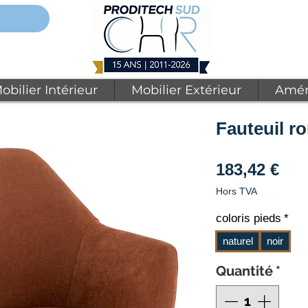
obilier Intérieur
Mobilier Extérieur
Amén
Fauteuil r
Pri
183,42 €
Hors TVA
coloris pieds
*
naturel
noir
Quantité
*