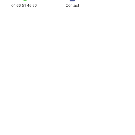
04 66 51 46 80
Contact