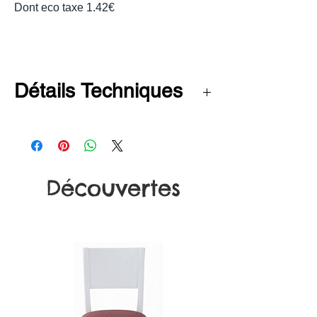
Dont eco taxe 1.42€
Détails Techniques
Hauteur : 200 cm
Largeur : 105 cm
Profondeur : 80 cm
Découvertes
Hauteur d'assise : 120 cm
poids : 60 kg