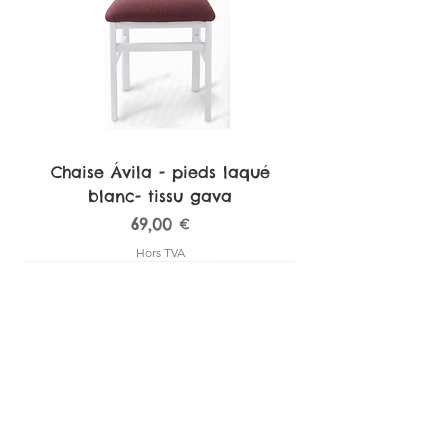
Chaise Ávila - pieds laqué
blanc- tissu gava
Prix
69,00 €
Hors TVA