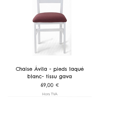
Chaise Ávila - pieds laqué
blanc- tissu gava
Prix
69,00 €
Hors TVA