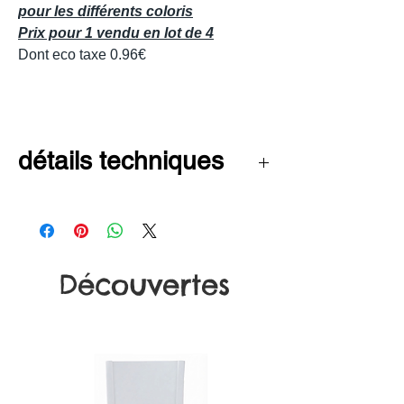
pour les différents coloris
Prix pour 1 vendu en lot de 4
Dont eco taxe 0.96€
détails techniques
-poids : 17kg
-hauteur : 39cm
-longueur : 192cm
Découvertes
largeur : 78cm
utilisation : intérieur & extérieur