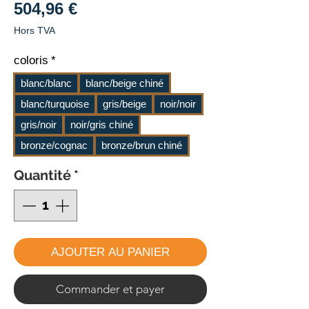
Prix
504,96 €
Hors TVA
coloris
*
blanc/blanc
blanc/beige chiné
blanc/turquoise
gris/beige
noir/noir
gris/noir
noir/gris chiné
bronze/cognac
bronze/brun chiné
Quantité
*
AJOUTER AU PANIER
Commander et payer