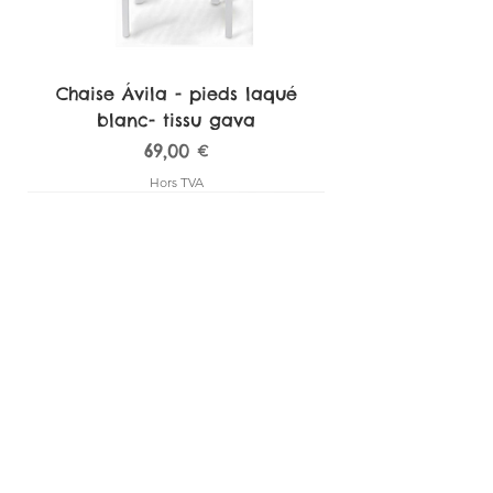
Chaise Ávila - pieds laqué
blanc- tissu gava
Prix
69,00 €
Hors TVA