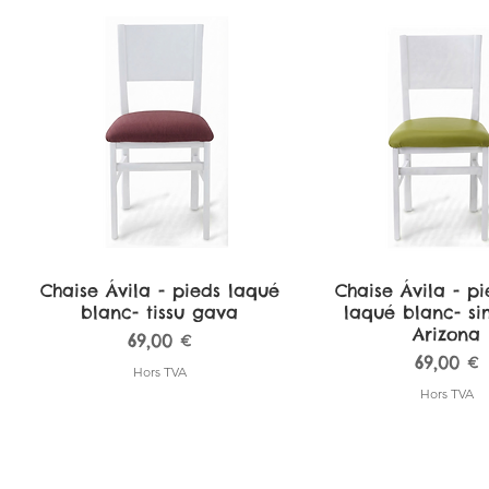
Chaise Ávila - pieds laqué
Aperçu rapide
Chaise Ávila - pi
Aperçu rapi
blanc- tissu gava
laqué blanc- sim
Arizona
Prix
69,00 €
Prix
69,00 €
Hors TVA
Hors TVA