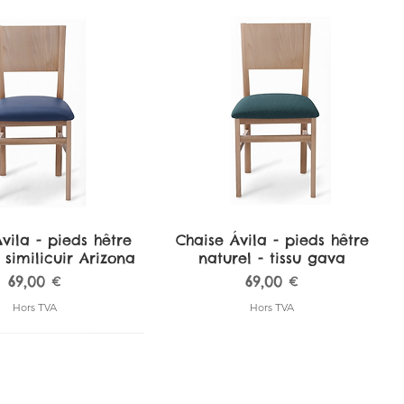
vila - pieds hêtre
perçu rapide
Chaise Ávila - pieds hêtre
Aperçu rapide
 similicuir Arizona
naturel - tissu gava
Prix
Prix
69,00 €
69,00 €
Hors TVA
Hors TVA