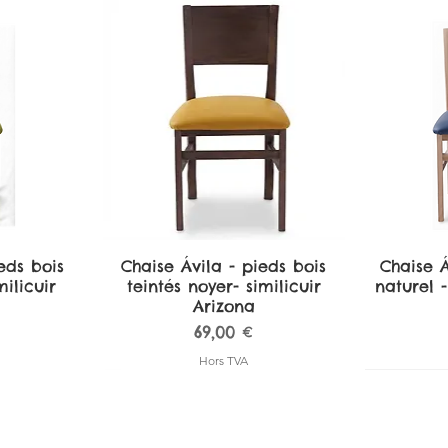
eds bois
de
Chaise Ávila - pieds bois
Aperçu rapide
Chaise Á
A
ilicuir
teintés noyer- similicuir
naturel -
Arizona
Prix
69,00 €
Hors TVA