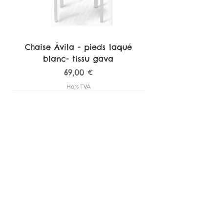
Chaise Ávila - pieds laqué
blanc- tissu gava
Prix
69,00 €
Hors TVA