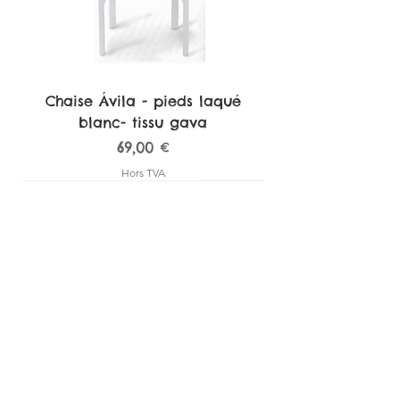
Chaise Ávila - pieds laqué
blanc- tissu gava
Prix
69,00 €
Hors TVA