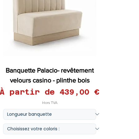
Banquette Palacio- revêtement
velours casino - plinthe bois
Prix promotionnel
À partir de
439,00 €
Hors TVA