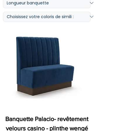
Banquette Palacio- revêtement
velours casino - plinthe wengé