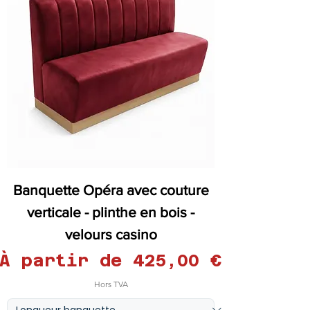
Banquette Opéra avec couture
verticale - plinthe en bois -
velours casino
Prix promotionnel
À partir de
425,00 €
Hors TVA