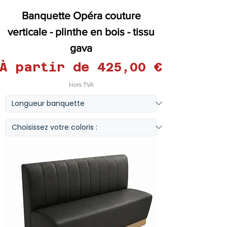
Banquette Opéra couture
verticale - plinthe en bois - tissu
gava
Prix promotionnel
À partir de
425,00 €
Hors TVA