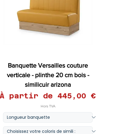
Banquette Versailles couture
verticale - plinthe 20 cm bois -
similicuir arizona
Prix promotionnel
À partir de
445,00 €
Hors TVA