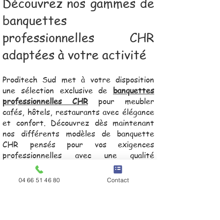
Découvrez nos gammes de
banquettes
professionnelles CHR
adaptées à votre activité
Proditech Sud met à votre disposition
une sélection exclusive de
banquettes
professionnelles CHR
pour meubler
cafés, hôtels, restaurants avec élégance
et confort. Découvrez dès maintenant
nos différents modèles de banquette
CHR pensés pour vos exigences
professionnelles avec une qualité
premium garantie.
04 66 51 46 80
Contact
Grâce à notre grande expertise comme
fournisseur banquette café hôtel
restaurant
, nous proposons des solutions
adaptées à chaque établissement :