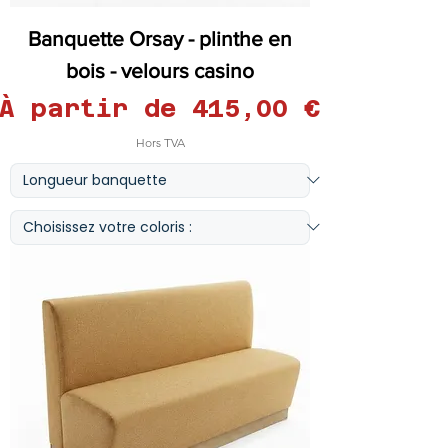
Banquette Orsay - plinthe en
bois - velours casino
Prix promotionnel
À partir de
415,00 €
Hors TVA