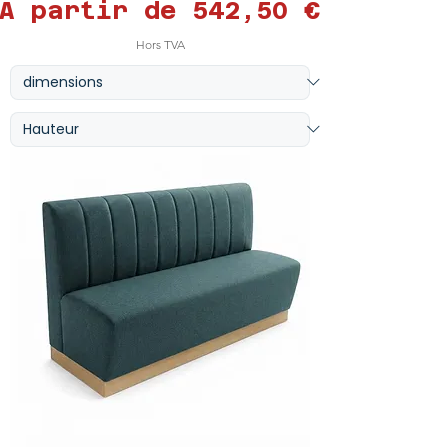
Prix promotionnel
À partir de
542,50 €
Hors TVA