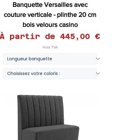
Banquette Versailles avec
couture verticale - plinthe 20 cm
bois velours casino
Prix promotionnel
À partir de
445,00 €
Hors TVA