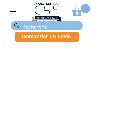
Demander un devis