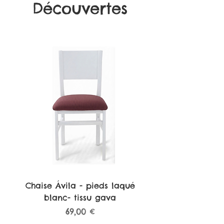
Découvertes
Chaise Ávila - pieds laqué
blanc- tissu gava
Prix
69,00 €