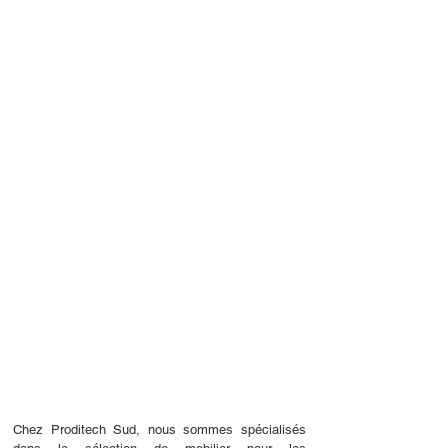
Grâce à nos partenaires financiers,
nous sommes en mesure de financer
tous vos projets, même les plus
innovants et les plus audacieux.
Chez Proditech Sud, nous sommes spécialisés