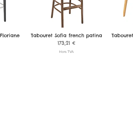
Floriane
de
Tabouret Sofia french patina
Aperçu rapide
Tabouret
A
Prix
173,21 €
Hors TVA