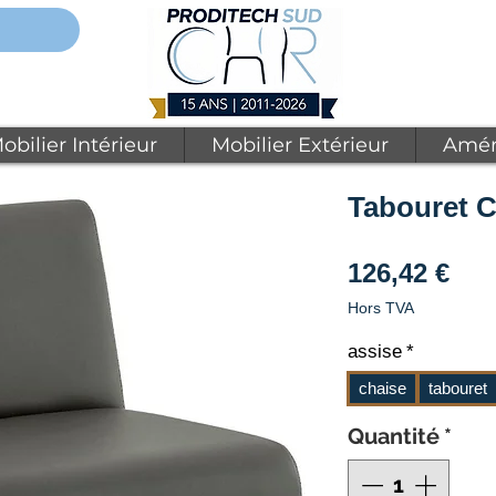
obilier Intérieur
Mobilier Extérieur
Amén
Tabouret C
Pri
126,42 €
Hors TVA
assise
*
chaise
tabouret
Quantité
*