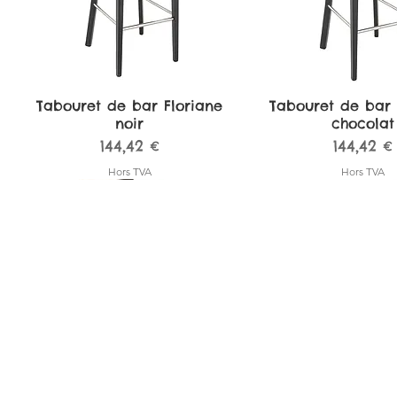
Tabouret de bar Floriane
Aperçu rapide
Tabouret de bar 
Aperçu rapi
noir
chocolat
Prix
Prix
144,42 €
144,42 €
Hors TVA
Hors TVA