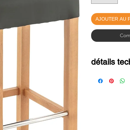
AJOUTER AU 
Comm
détails te
Dimenssion:
Hauteur : 100
Hauteur assise
Profondeur: 4
Largeur : 36 c