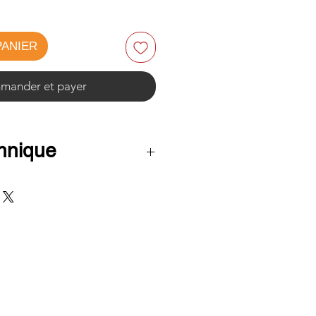
PANIER
ander et payer
chnique
 cm
 : 81 cm
4 cm
m