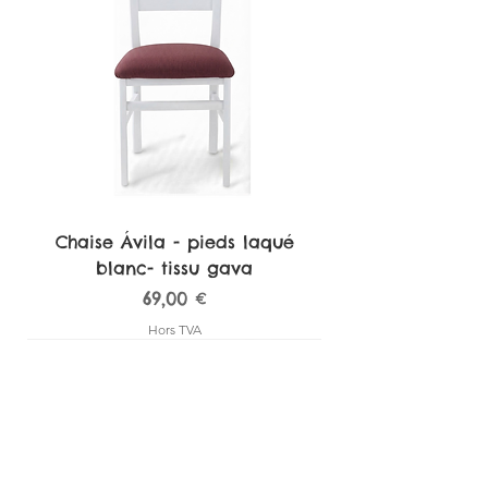
Chaise Ávila - pieds laqué
blanc- tissu gava
Prix
69,00 €
Hors TVA