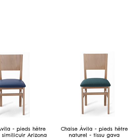
vila - pieds hêtre
perçu rapide
Chaise Ávila - pieds hêtre
Aperçu rapide
 similicuir Arizona
naturel - tissu gava