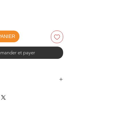
PANIER
ander et payer
0 cm
:
environ 19,6 kg
0 cm
:
environ 20,7 kg
0 cm
:
environ 22,1 kg