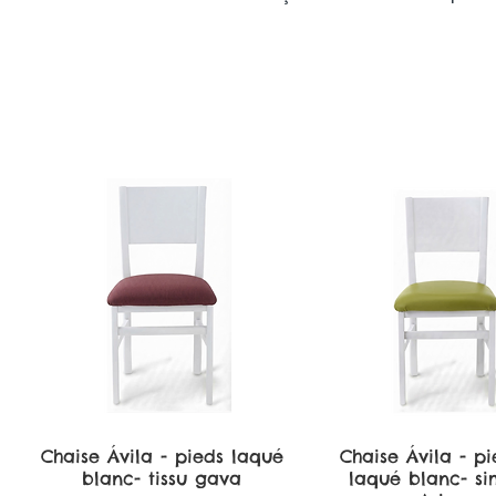
Chaise Ávila - pieds laqué
Aperçu rapide
Chaise Ávila - pi
Aperçu rapi
blanc- tissu gava
laqué blanc- sim