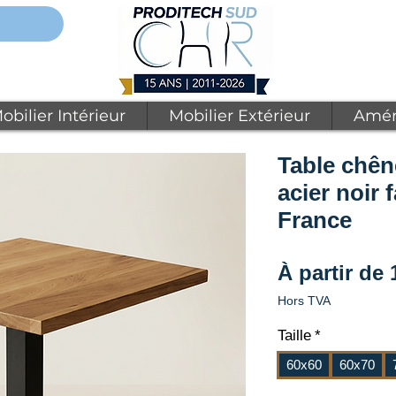
obilier Intérieur
Mobilier Extérieur
Amén
Table chên
acier noir 
France
À partir de
Hors TVA
Taille
*
60x60
60x70