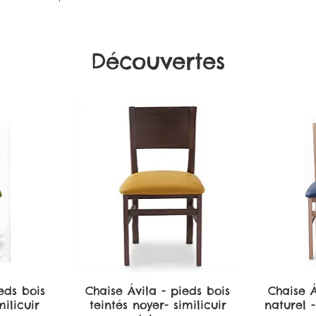
Découvertes
eds bois
de
Chaise Ávila - pieds bois
Aperçu rapide
Chaise Á
A
ilicuir
teintés noyer- similicuir
naturel -