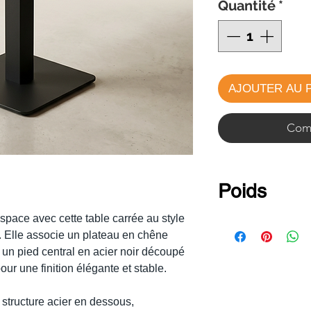
Quantité
*
AJOUTER AU 
Comm
Poids
space avec cette table carrée au style
Table
60 x 6
. Elle associe un plateau en chêne
Table
60 x 7
un pied central en acier noir découpé
Table
70 x 7
ur une finition élégante et stable.
 structure acier en dessous,