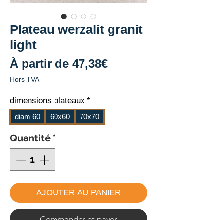
Plateau werzalit granit
light
Prix
À partir de
47,38€
promotionnel
Hors TVA
dimensions plateaux
*
diam 60
60x60
70x70
Quantité
*
AJOUTER AU PANIER
Commander et payer