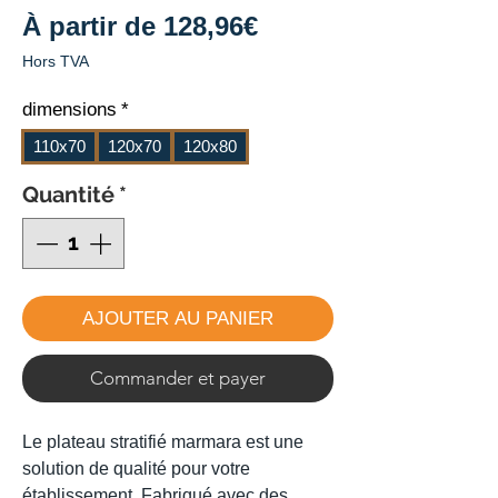
Prix
À partir de
128,96€
promotionnel
Hors TVA
dimensions
*
110x70
120x70
120x80
Quantité
*
AJOUTER AU PANIER
Commander et payer
Le plateau stratifié marmara est une
solution de qualité pour votre
établissement. Fabriqué avec des