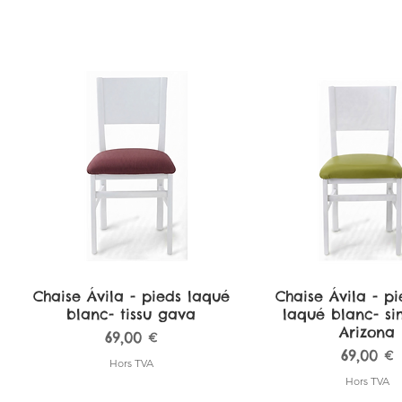
Chaise Ávila - pieds laqué
Aperçu rapide
Chaise Ávila - pi
Aperçu rapi
blanc- tissu gava
laqué blanc- sim
Arizona
Prix
69,00 €
Prix
69,00 €
Hors TVA
Hors TVA