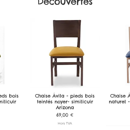
Découvertes
eds bois
de
Chaise Ávila - pieds bois
Aperçu rapide
Chaise Á
A
ilicuir
teintés noyer- similicuir
naturel -
Arizona
Prix
69,00 €
Hors TVA