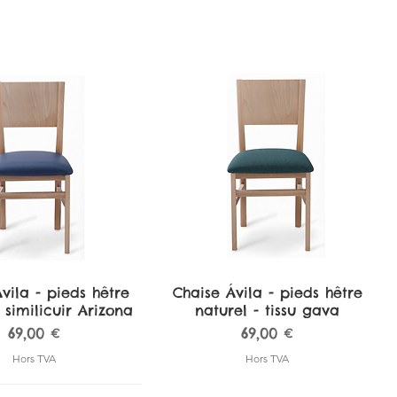
vila - pieds hêtre
perçu rapide
Chaise Ávila - pieds hêtre
Aperçu rapide
 similicuir Arizona
naturel - tissu gava
Prix
Prix
69,00 €
69,00 €
Hors TVA
Hors TVA