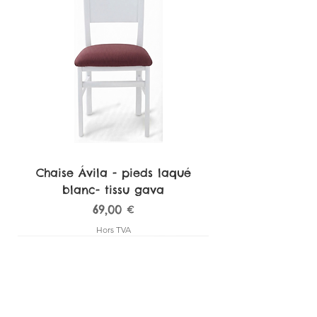
Chaise Ávila - pieds laqué
blanc- tissu gava
Prix
69,00 €
Hors TVA