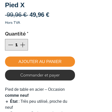
Pied X
Prix
Prix
 99,96 € 
49,96 €
original
promotionnel
Hors TVA
Quantité
*
AJOUTER AU PANIER
Commander et payer
Pied de table en acier – Occasion
comme neuf
🔹
État
: Très peu utilisé, proche du
neuf