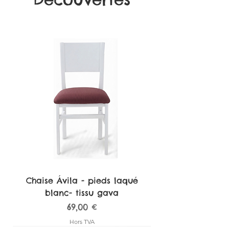
Chaise Ávila - pieds laqué
blanc- tissu gava
Prix
69,00 €
Hors TVA