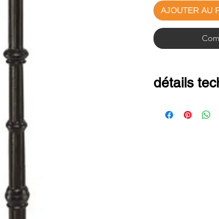
AJOUTER AU 
Comm
détails te
• Structure: fon
• Dimensions:
• Plateau max
ou 60x60
• Poids: 22 kg
•Empilabilité: 
•Avec patins de
•Caractéristiqu