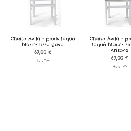
Chaise Ávila - pieds laqué
Aperçu rapide
Chaise Ávila - pi
Aperçu rapi
blanc- tissu gava
laqué blanc- sim
Arizona
Prix
69,00 €
Prix
69,00 €
Hors TVA
Hors TVA