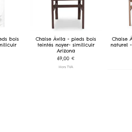
eds bois
de
Chaise Ávila - pieds bois
Aperçu rapide
Chaise Á
A
ilicuir
teintés noyer- similicuir
naturel -
Arizona
Prix
69,00 €
Hors TVA