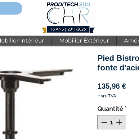
obilier Intérieur
Mobilier Extérieur
Amén
Pied Bistr
fonte d'aci
Pri
135,96 €
Hors TVA
Quantité
*