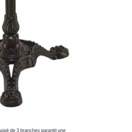
même gamme di
bistrot 3 et bist
quipé de 3 branches garantit une