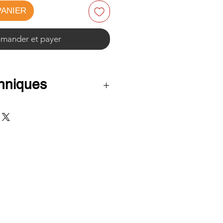
PANIER
ander et payer
chniques
te d'acier
 Ø50 x H108 cm
 recommandé: Ø70 cm
non
 protection des sols
es: produits dans la