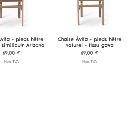
vila - pieds hêtre
perçu rapide
Chaise Ávila - pieds hêtre
Aperçu rapide
 similicuir Arizona
naturel - tissu gava
Prix
Prix
69,00 €
69,00 €
Hors TVA
Hors TVA