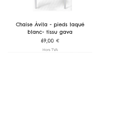
Chaise Ávila - pieds laqué
blanc- tissu gava
Prix
69,00 €
Hors TVA