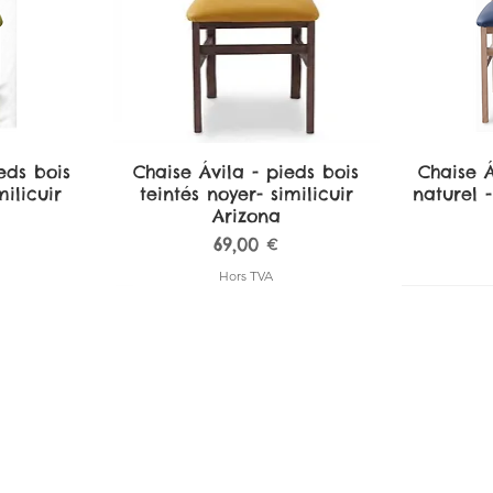
eds bois
de
Chaise Ávila - pieds bois
Aperçu rapide
Chaise Á
A
ilicuir
teintés noyer- similicuir
naturel -
Arizona
Prix
69,00 €
Hors TVA