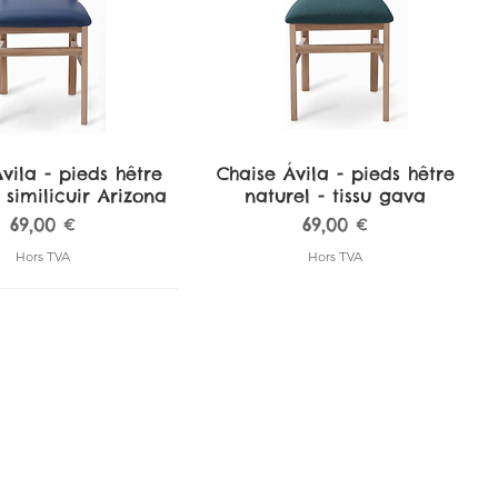
vila - pieds hêtre
perçu rapide
Chaise Ávila - pieds hêtre
Aperçu rapide
 similicuir Arizona
naturel - tissu gava
Prix
Prix
69,00 €
69,00 €
Hors TVA
Hors TVA