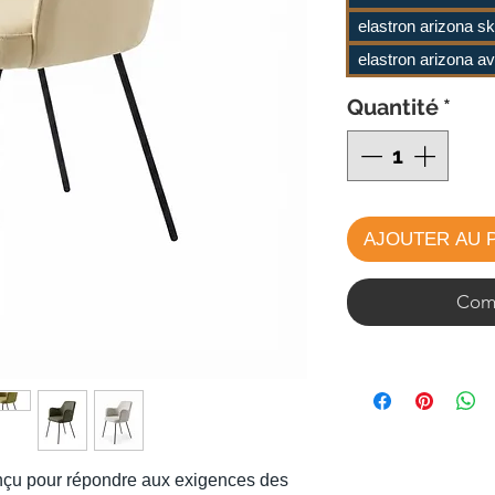
elastron arizona s
elastron arizona a
Quantité
*
AJOUTER AU 
Comm
onçu pour répondre aux exigences des