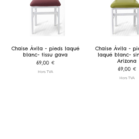
Chaise Ávila - pieds laqué
Aperçu rapide
Chaise Ávila - pi
Aperçu rapi
blanc- tissu gava
laqué blanc- sim
Arizona
Prix
69,00 €
Prix
69,00 €
Hors TVA
Hors TVA