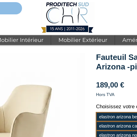
obilier Intérieur
Mobilier Extérieur
Amén
Fauteuil S
Arizona -pi
Pri
189,00 €
Hors TVA
Choisissez votre c
elastron arizona be
elastron arizona c
elastron arizona n