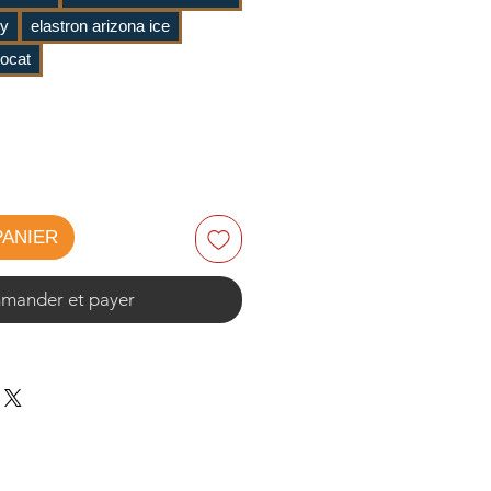
ky
elastron arizona ice
vocat
PANIER
ander et payer