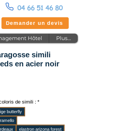
04 66 51 46 80
Demander un devis
agement Hôtel
Plus...
aragosse simili
eds en acier noir
x
oloris de simili :
*
ige butterfly
aramello
ordeaux
elastron arizona forest