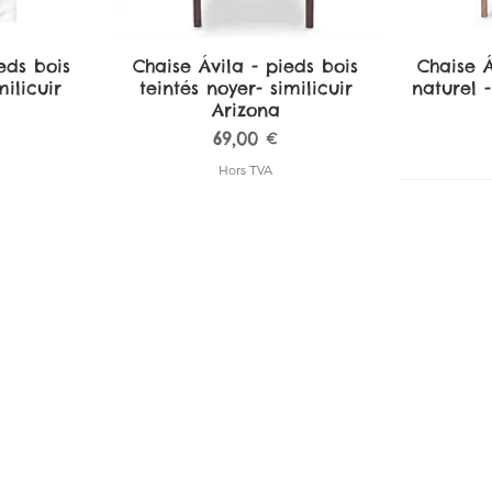
eds bois
de
Chaise Ávila - pieds bois
Aperçu rapide
Chaise Á
A
ilicuir
teintés noyer- similicuir
naturel -
Arizona
Prix
69,00 €
Hors TVA
amplona -
amplona -
de
de
Tabouret de bar Pamplona -
Tabouret de bar Pamplona -
Aperçu rapide
Aperçu rapide
Tabouret
Tabouret
A
A