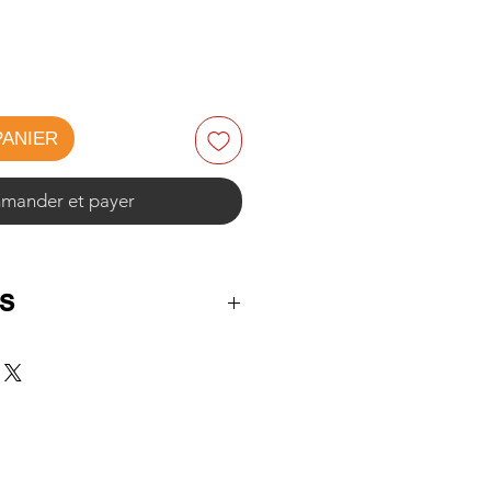
PANIER
ander et payer
s
4 cm
sise : 47 cm
 cm
 56 cm