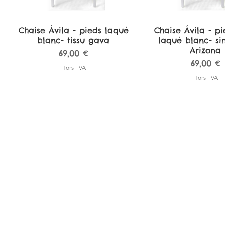
Chaise Ávila - pieds laqué
Aperçu rapide
Chaise Ávila - pi
Aperçu rapi
blanc- tissu gava
laqué blanc- sim
Arizona
Prix
69,00 €
Prix
69,00 €
Hors TVA
Hors TVA
Tabouret de bar Pamplona -
Tabouret de bar Pamplona -
Chaise Ávila - pieds hêtre
Aperçu rapide
Aperçu rapide
Aperçu rapide
Tabouret de bar P
Tabouret de bar P
Aperçu rapi
Aperçu rapi