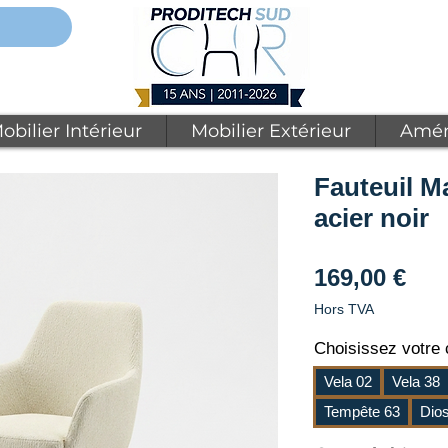
obilier Intérieur
Mobilier Extérieur
Amén
Fauteuil M
acier noir
Pri
169,00 €
Hors TVA
Choisissez votre c
Vela 02
Vela 38
Tempête 63
Dio