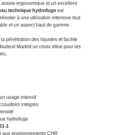
ne assise ergonomique et un excellent
issu technique hydrofuge
est
sister à une utilisation intensive tout
able et un aspect haut de gamme.
la pénétration des liquides et facilite
u fauteuil Madrid un choix idéal pour les
lic.
un usage intensif
ccoudoirs intégrés
ensité
que hydrofuge
21-1
é aux environnements CHR