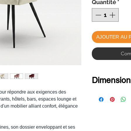
Quantité
*
AJOUTER AU 
Comm
Dimension
our répondre aux exigences des
Hauteur : 8
ants, hôtels, bars, espaces lounge et
Hauteur d’as
 d'un mobilier alliant confort, élégance
Largeur : 58
Profondeur :
nes, son dossier enveloppant et ses