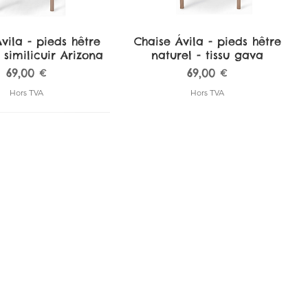
vila - pieds hêtre
perçu rapide
Chaise Ávila - pieds hêtre
Aperçu rapide
 similicuir Arizona
naturel - tissu gava
Prix
Prix
69,00 €
69,00 €
Hors TVA
Hors TVA
 de bar Pamplona -
 de bar Pamplona -
perçu rapide
perçu rapide
Tabouret de bar Pamplona -
Tabouret de bar Pamplona -
Aperçu rapide
Aperçu rapide