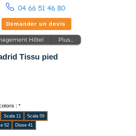
04 66 51 46 80
Demander un devis
agement Hôtel
Plus...
adrid Tissu pied
x
oloris :
*
Scala 11
Scala 59
se 52
Diose 41