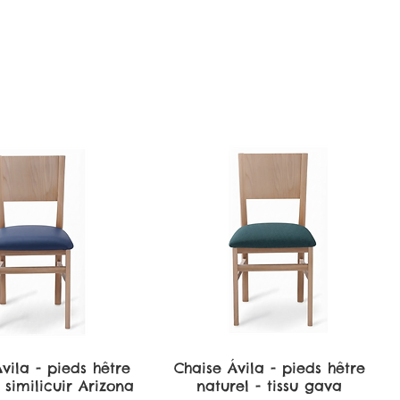
vila - pieds hêtre
perçu rapide
Chaise Ávila - pieds hêtre
Aperçu rapide
 similicuir Arizona
naturel - tissu gava