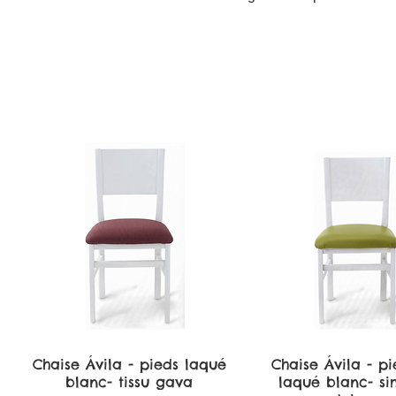
Chaise Ávila - pieds laqué
Aperçu rapide
Chaise Ávila - pi
Aperçu rapi
blanc- tissu gava
laqué blanc- sim