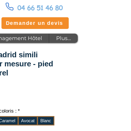
04 66 51 46 80
Demander un devis
agement Hôtel
Plus...
drid simili
r mesure - pied
rel
x
oloris :
*
Caramel
Avocat
Blanc