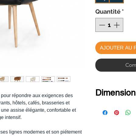
Quantité
*
AJOUTER AU 
Comm
Dimension
 pour répondre aux exigences des
nts, hôtels, cafés, brasseries et
Hauteur : 8
 une assise élégante, confortable et
Hauteur d’as
 intensif.
Largeur : 58
 ses lignes modernes et son piétement
Profondeur :