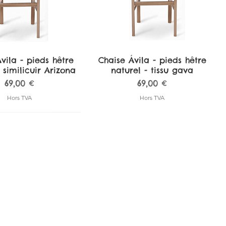
vila - pieds hêtre
perçu rapide
Chaise Ávila - pieds hêtre
Aperçu rapide
 similicuir Arizona
naturel - tissu gava
Prix
Prix
69,00 €
69,00 €
Hors TVA
Hors TVA