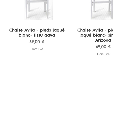
Chaise Ávila - pieds laqué
Aperçu rapide
Chaise Ávila - pi
Aperçu rapi
blanc- tissu gava
laqué blanc- sim
Arizona
Prix
69,00 €
Prix
69,00 €
Hors TVA
Hors TVA