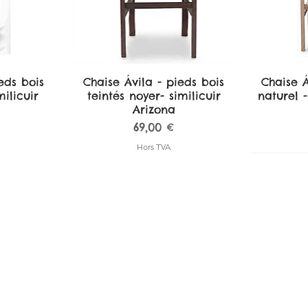
eds bois
de
Chaise Ávila - pieds bois
Aperçu rapide
Chaise Á
A
ilicuir
teintés noyer- similicuir
naturel -
Arizona
Prix
69,00 €
Hors TVA