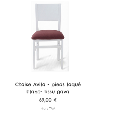
Chaise Ávila - pieds laqué
blanc- tissu gava
Prix
69,00 €
Hors TVA