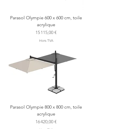
Parasol Olympie 600 x 600 cm, toile
acrylique
Prix
15 115,00 €
Hors TVA
Parasol Olympie 800 x 800 cm, toile
acrylique
Prix
16 420,00 €