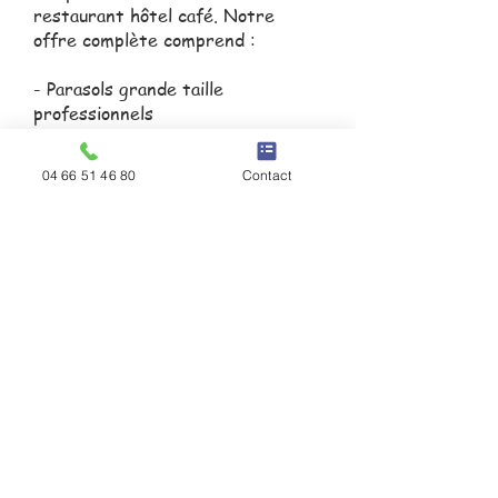
restaurant hôtel café. Notre
offre complète comprend :
- Parasols grande taille
professionnels
- Vente parasol géant CHR à un
excellent rapport qualité-prix
04 66 51 46 80
Contact
- Assistance, installation parasols
géants terrasse CHR et suivi sur
mesure
Nous facilitons votre équipement
terrasse pour restaurant et hôtel
en vous proposant également la
fourniture mobilier extérieur
professionnel avec parasol géant
adaptée à votre identité visuelle
et à votre clientèle.