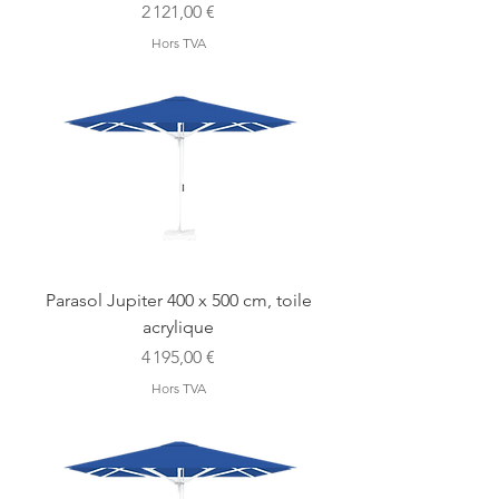
Prix
2 121,00 €
Hors TVA
Parasol Jupiter 400 x 500 cm, toile
acrylique
Prix
4 195,00 €
Hors TVA