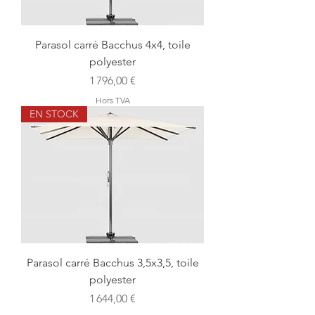
Parasol carré Bacchus 4x4, toile
polyester
Prix
1 796,00 €
Hors TVA
EN STOCK
Parasol carré Bacchus 3,5x3,5, toile
polyester
Prix
1 644,00 €