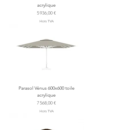
acrylique
Prix
5 936,00 €
Hors TVA
Parasol Vénus 600x600 toile
acrylique
Prix
7 568,00 €
Hors TVA