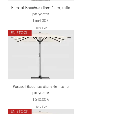
Parasol Bacchus diam 4,5m, toile
polyester
Prix
1 664,30 €
Hors TVA
EN STOCK
Parasol Bacchus diam 4m, toile
polyester
Prix
1 540,00 €
Hors TVA
EN STOCK