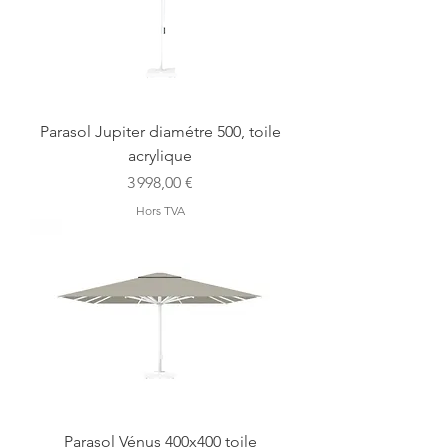
Parasol Jupiter diamétre 500, toile
acrylique
Prix
3 998,00 €
Hors TVA
Parasol Vénus 400x400 toile