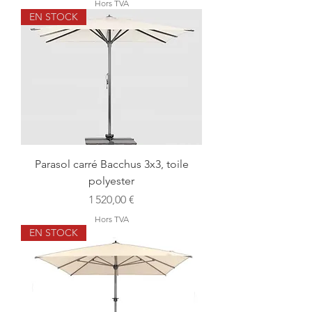
Hors TVA
EN STOCK
Parasol carré Bacchus 3x3, toile
polyester
Prix
1 520,00 €
Hors TVA
EN STOCK