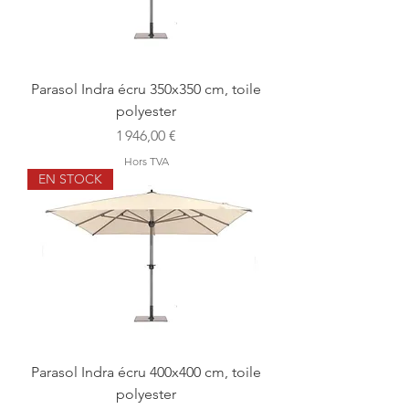
Parasol Indra écru 350x350 cm, toile
polyester
Prix
1 946,00 €
Hors TVA
EN STOCK
Parasol Indra écru 400x400 cm, toile
polyester