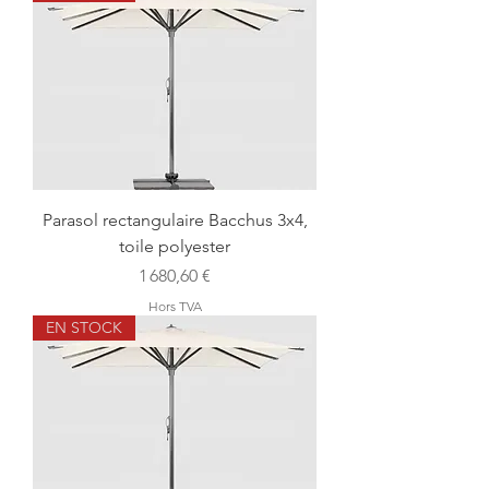
Parasol rectangulaire Bacchus 3x4,
toile polyester
Prix
1 680,60 €
Hors TVA
EN STOCK