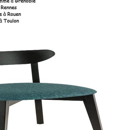
amme à Grenoble
 Rennes
e à Rouen
 à Toulon