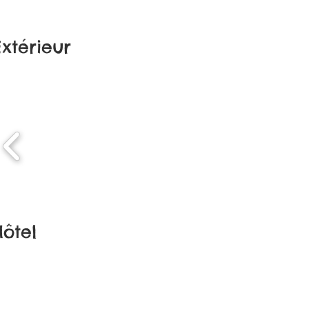
térieur
ôtel