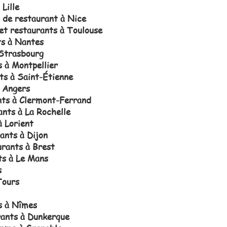
Lille
s de restaurant à Nice
 et restaurants à Toulouse
ts à Nantes
 Strasbourg
s à Montpellier
ts à Saint-Étienne
à Angers
nts à Clermont-Ferrand
ants à La Rochelle
à Lorient
ants à Dijon
urants à Brest
ts à Le Mans
s
Tours
s à Nîmes
rants à Dunkerque