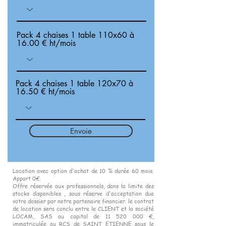
Pack 4 chaises 1 table 110x60 à
16.00 € ht/mois
Pack 4 chaises 1 table 120x70 à
16.50 € ht/mois
Envoie
Location avec option d'achat de 10 % durée 60 mois.
Apport 0€.
Offre réservée aux professionnels, dans la limite des
stocks disponibles , sous réserve d'acceptation due
votre dossier par notre partenaire financier. le contrat
de location sera conclu entre le CLIENT et la société
LOCAM, SAS au capital de 11 520 000 €,
immatriculée au RCS de SAINT ETIENNE sous le