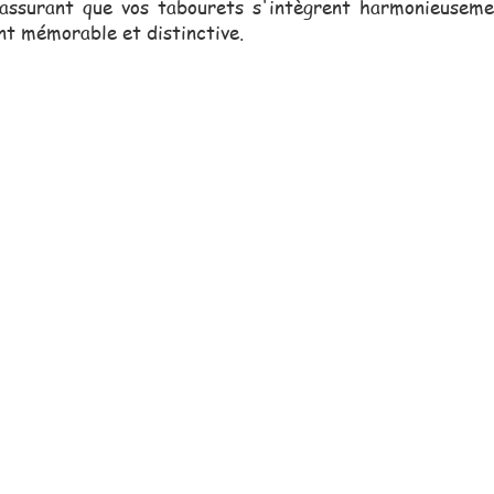
 assurant que vos tabourets s'intègrent harmonieuseme
nt mémorable et distinctive.
erciale, toujours proche de vou
vous assister dans vos projets.