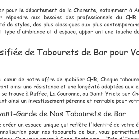
r pour le département de la Charente, notamment à An
ur répondre aux besoins des professionnels du CHR d
été de styles, des plus classiques aux plus contemporain
t type d'ambiance et d'espace, apportant une touche d
rsifiée de Tabourets de Bar pour V
 au cœur de notre offre de mobilier CHR. Chaque taboure
ant ainsi une résistance et une longévité adaptées aux 
 se trouve à Ruffec, La Couronne, ou Saint-Yrieix-sur-C
ant ainsi un investissement pérenne et rentable pour vot
Avant-Garde de Nos Tabourets de Bar
créer un espace unique qui reflète l'identité de votre é
onnalisation pour nos tabourets de bar, vous permetta
ériaux. Que vous soyez à Gond-Pontouvre, L'Isle-d'Espagn