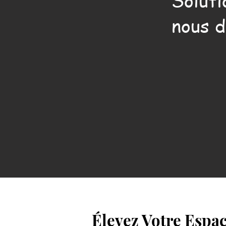
Soluti
nous d
Élevez Votre Espa