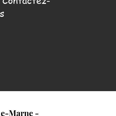
. Contactez-
s
de-Marne -