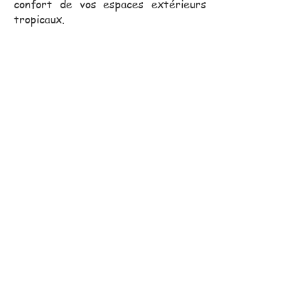
confort de vos espaces extérieurs
tropicaux.
Notre équipe commerciale,
toujours proche de vous, se
déplace pour vous assister
dans vos projets.