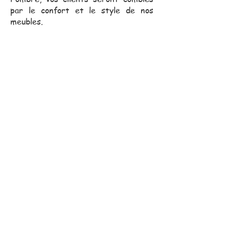
par le confort et le style de nos
meubles.
Notre équipe commerciale,
toujours proche de vous, se
déplace pour vous assister
dans vos projets.