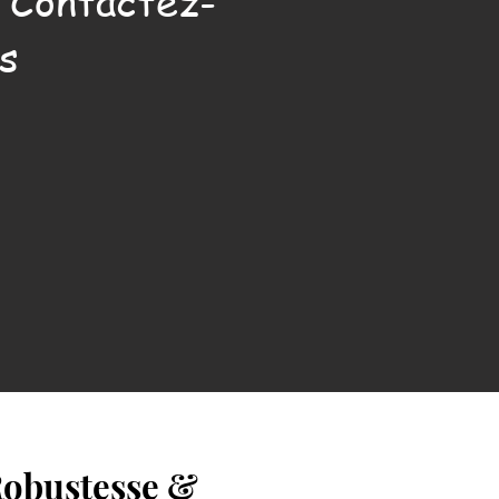
. Contactez-
s
 Robustesse &