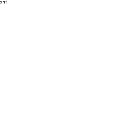
ant.
erciale, toujours proche de vou
vous assister dans vos projets.