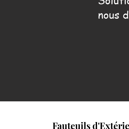
Soluti
nous d
Fauteuils d'Extéri