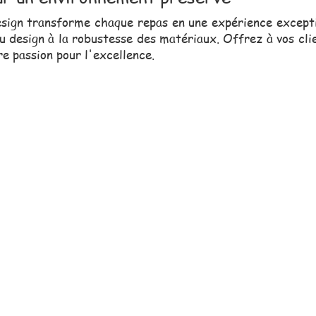
esign transforme chaque repas en une expérience excepti
u design à la robustesse des matériaux. Offrez à vos clie
re passion pour l'excellence.
erciale, toujours proche de vou
vous assister dans vos projets.