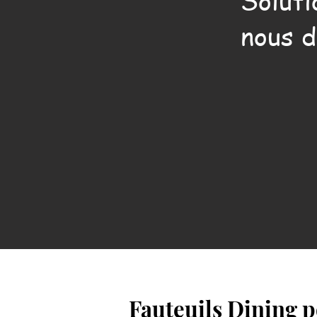
Soluti
nous d
Fauteuils Dining 