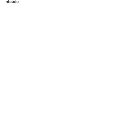
absolu.
Notre équipe commerciale,
toujours proche de vous, se
déplace pour vous assister
dans vos projets.