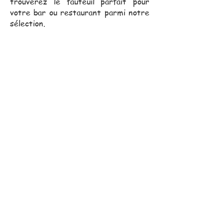
trouverez le fauteuil parfait pour
votre bar ou restaurant parmi notre
sélection.
Notre équipe commerciale,
toujours proche de vous, se
déplace pour vous assister
dans vos projets.